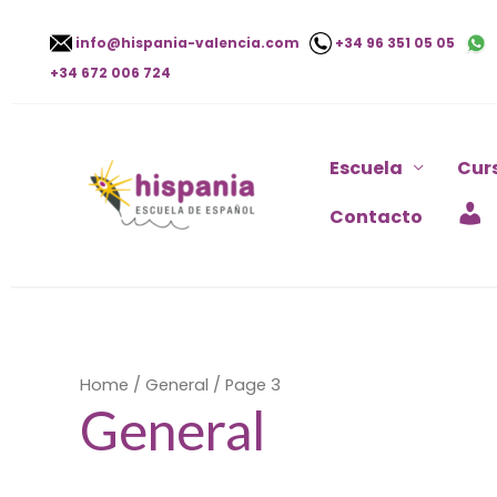
Ir
info@hispania-valencia.com
+34 96 351 05 05
al
+34 672 006 724
contenido
Escuela
Cur
Contacto
Home
/
General
/ Page 3
General