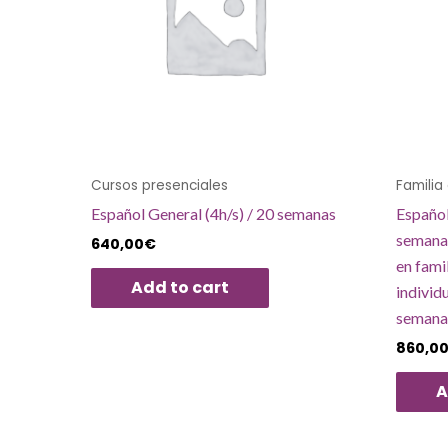
Cursos presenciales
Familia
Español General (4h/s) / 20 semanas
Español
semana 
640,00
€
en fami
Add to cart
individ
semana
860,0
A