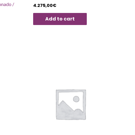
onado /
4.275,00
€
Add to cart