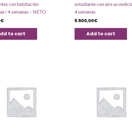
ntes con habitación
estudiante con aire acondici
ual / 4 semanas – NETO
4 semanas
0
€
5.500,00
€
dd to cart
Add to cart