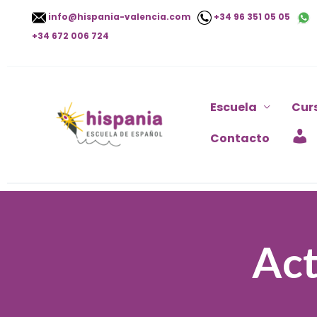
Ir
info@hispania-valencia.com
+34 96 351 05 05
al
+34 672 006 724
contenido
Escuela
Cur
Contacto
Act