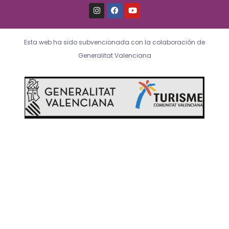
I
F
Y
n
a
o
s
c
u
t
e
t
a
b
u
Esta web ha sido subvencionada con la colaboración de
g
o
b
r
o
e
Generalitat Valenciana
a
k
m