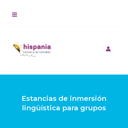
Ir
al
contenido
Estancias de inmersión
lingüística para grupos