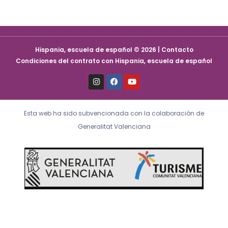
Hispania, escuela de español © 2026 | Contacto
Condiciones del contrato con Hispania, escuela de español
I
F
Y
n
a
o
s
c
u
t
e
t
a
b
u
Esta web ha sido subvencionada con la colaboración de
g
o
b
r
o
e
Generalitat Valenciana
a
k
m