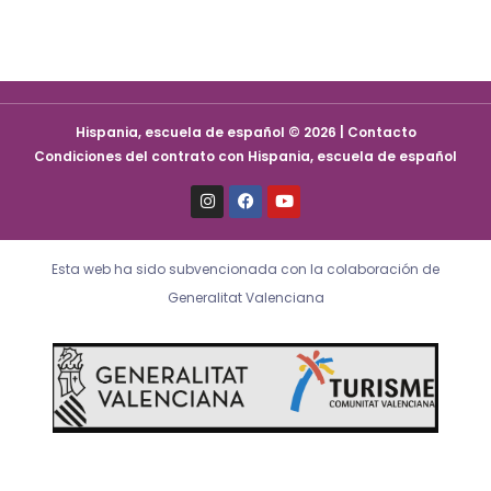
Hispania, escuela de español © 2026 | Contacto
Condiciones del contrato con Hispania, escuela de español
I
F
Y
n
a
o
s
c
u
t
e
t
a
b
u
Esta web ha sido subvencionada con la colaboración de
g
o
b
r
o
e
Generalitat Valenciana
a
k
m