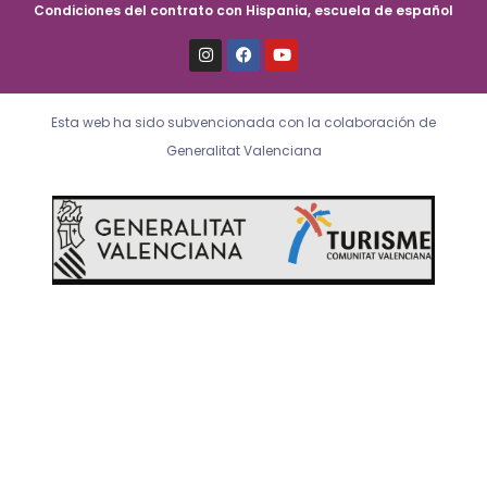
Condiciones del contrato con Hispania, escuela de español
I
F
Y
n
a
o
s
c
u
t
e
t
a
b
u
Esta web ha sido subvencionada con la colaboración de
g
o
b
r
o
e
Generalitat Valenciana
a
k
m