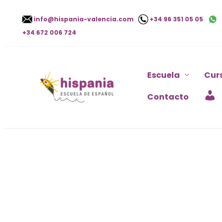
Ir
info@hispania-valencia.com
+34 96 351 05 05
al
+34 672 006 724
contenido
Escuela
Cur
Contacto