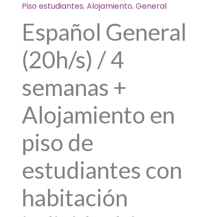
4
Piso estudiantes
,
Alojamiento
,
General
semanas
Español General
+
Alojamiento
(20h/s) / 4
en
piso
de
semanas +
estudiantes
con
Alojamiento en
habitación
individual
piso de
/
4
estudiantes con
semanas
-
habitación
NETO
quantity