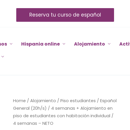
Reserva tu curso de español
sos
Hispania online
Alojamiento
Act
Español
Home
/
Alojamiento
/
Piso estudiantes
/ Español
General
General (20h/s) / 4 semanas + Alojamiento en
(20h/s)
piso de estudiantes con habitación individual /
/
4 semanas – NETO