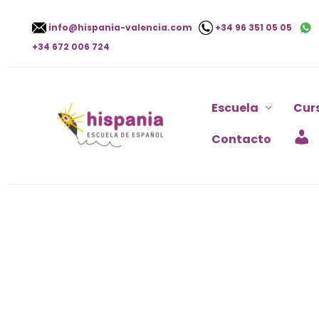
Ir
info@hispania-valencia.com
+34 96 351 05 05
al
+34 672 006 724
contenido
Escuela
Cur
Contacto