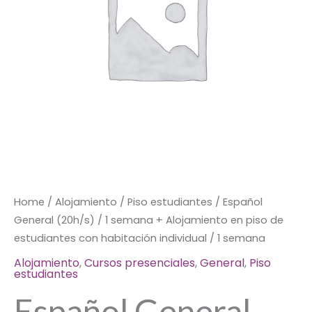
+
Alojamiento
en
piso
de
estudiantes
con
habitación
individual
/
1
semana
Home
/
Alojamiento
/
Piso estudiantes
/ Español
quantity
General (20h/s) / 1 semana + Alojamiento en piso de
estudiantes con habitación individual / 1 semana
Alojamiento
,
Cursos presenciales
,
General
,
Piso
estudiantes
Español General