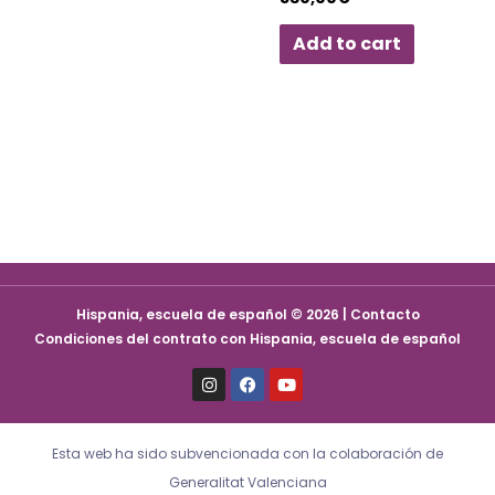
Add to cart
Hispania, escuela de español © 2026 | Contacto
Condiciones del contrato con Hispania, escuela de español
I
F
Y
n
a
o
s
c
u
t
e
t
a
b
u
Esta web ha sido subvencionada con la colaboración de
g
o
b
r
o
e
Generalitat Valenciana
a
k