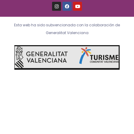
I
F
Y
n
a
o
s
c
u
t
e
t
a
b
u
Esta web ha sido subvencionada con la colaboración de
g
o
b
r
o
e
Generalitat Valenciana
a
k
m