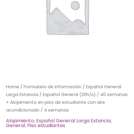
+
Alojamiento
en
piso
de
estudiante
con
aire
acondicionado
/
4
semanas
Home
/
Formulario de información
/
Español General
quantity
Larga Estancia
/ Español General (20h/s) / 40 semanas
+ Alojamiento en piso de estudiante con aire
acondicionado / 4 semanas
Alojamiento
,
Español General Larga Estancia
,
General
,
Piso estudiantes