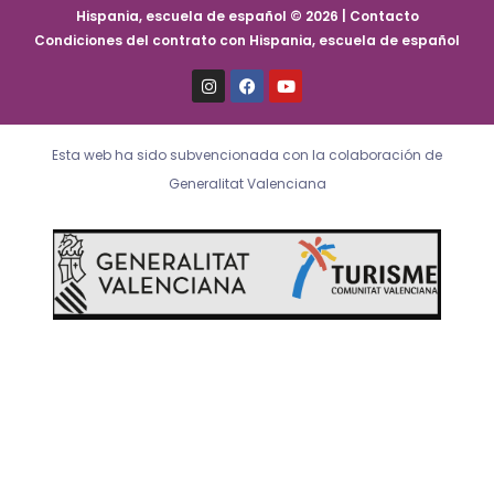
Hispania, escuela de español © 2026 | Contacto
Condiciones del contrato con Hispania, escuela de español
I
F
Y
n
a
o
s
c
u
t
e
t
a
b
u
Esta web ha sido subvencionada con la colaboración de
g
o
b
r
o
e
Generalitat Valenciana
a
k
m