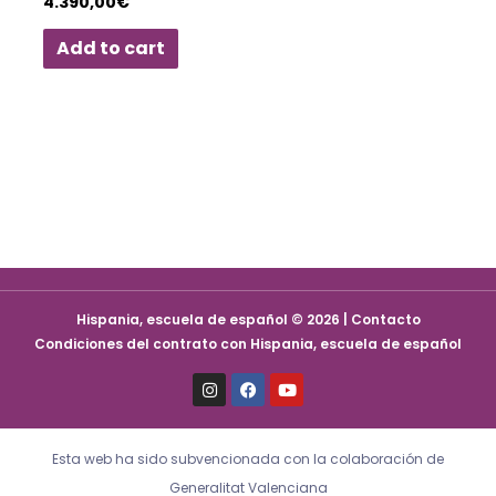
4.390,00
€
Add to cart
Hispania, escuela de español © 2026 | Contacto
Condiciones del contrato con Hispania, escuela de español
I
F
Y
n
a
o
s
c
u
t
e
t
a
b
u
Esta web ha sido subvencionada con la colaboración de
g
o
b
r
o
e
Generalitat Valenciana