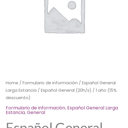
(15%
descuento)
quantity
Home
/
Formulario de información
/
Español General
Larga Estancia
/ Español General (20h/s) / 1 año (15%
descuento)
Formulario de información
,
Español General Larga
Estancia
,
General
Español General