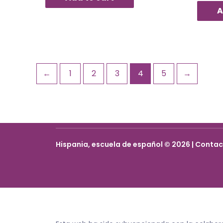
A
←
1
2
3
4
5
→
Hispania, escuela de español © 2026 | Conta