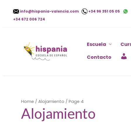
Ir
info@hispania-valencia.com
+34 96 351 05 05
al
+34 672 006 724
contenido
Escuela
Cur
Contacto
Home
/
Alojamiento
/ Page 4
Alojamiento