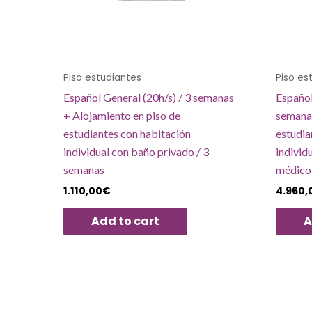
Piso estudiantes
Piso es
Español General (20h/s) / 3 semanas
Español
+ Alojamiento en piso de
semanas
estudiantes con habitación
estudia
individual con baño privado / 3
individ
semanas
médico
1.110,00
€
4.960,
Add to cart
A