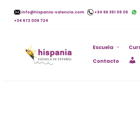
Ir
info@hispania-valencia.com
+34 96 351 05 05
al
+34 672 006 724
contenido
Escuela
Cur
Contacto