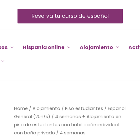
Reserva tu curso de español
sos
Hispania online
Alojamiento
Act
Español
Home
/
Alojamiento
/
Piso estudiantes
/ Español
General
General (20h/s) / 4 semanas + Alojamiento en
(20h/s)
piso de estudiantes con habitación individual
/
con baño privado / 4 semanas