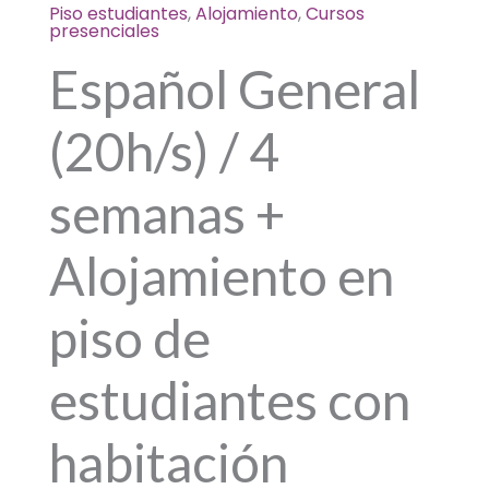
4
Piso estudiantes
,
Alojamiento
,
Cursos
semanas
presenciales
+
Español General
Alojamiento
en
(20h/s) / 4
piso
de
semanas +
estudiantes
con
Alojamiento en
habitación
individual
con
piso de
baño
privado
estudiantes con
/
4
habitación
semanas
quantity