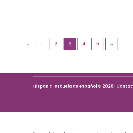
←
1
2
3
4
5
→
Hispania, escuela de español © 2026 | Conta