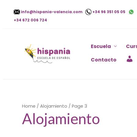
Ir
info@hispania-valencia.com
+34 96 351 05 05
al
+34 672 006 724
contenido
Escuela
Cur
Contacto
Home
/
Alojamiento
/ Page 3
Alojamiento