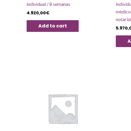
individual / 8 semanas
individ
médico 
4.920,00
€
notaria
Add to cart
5.970,
A