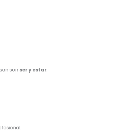
 usan son
ser y estar
.
ofesional.