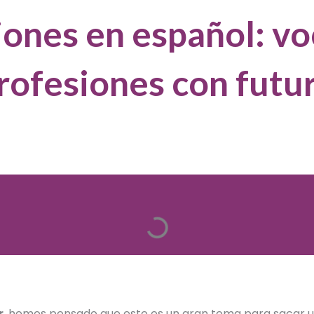
iones en español: vo
rofesiones con futu
r
, hemos pensado que este es un gran tema para sacar 