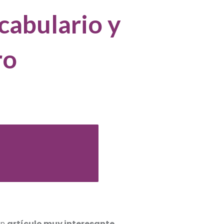
cabulario y
ro
un
artículo muy interesante
.