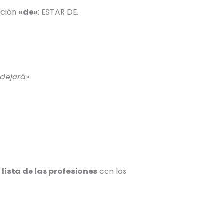
ición
«de»
: ESTAR DE.
 dejará»
.
a
lista de las profesiones
con los