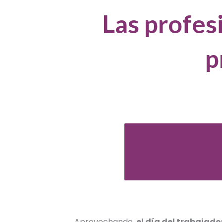
Las profes
p
Aprovechando
el día del trabajado