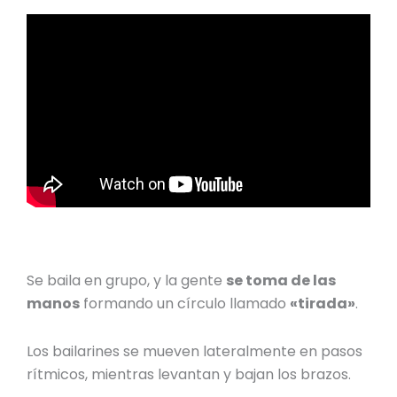
Se baila en grupo, y la gente
se toma de las
manos
formando un círculo llamado
«tirada»
.
Los bailarines se mueven lateralmente en pasos
rítmicos, mientras levantan y bajan los brazos.