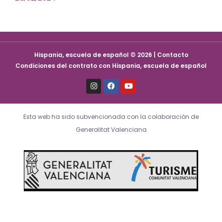
Hispania, escuela de español © 2026 | Contacto
Condiciones del contrato con Hispania, escuela de español
I
F
Y
n
a
o
s
c
u
t
e
t
a
b
u
Esta web ha sido subvencionada con la colaboración de
g
o
b
r
o
e
Generalitat Valenciana
a
k
m