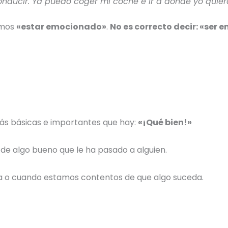
ducir. Ya puedo coger mi coche e ir a dónde yo quier
emos
«estar emocionado»
.
No es correcto decir: «ser
s básicas e importantes que hay:
«¡Qué bien!»
e algo bueno que le ha pasado a alguien.
 o cuando estamos contentos de que algo suceda.