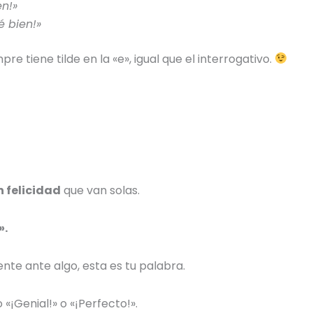
en!»
é bien!»
pre tiene tilde en la «e», igual que el interrogativo.
 felicidad
que van solas.
».
nte ante algo, esta es tu palabra.
«¡Genial!» o «¡Perfecto!».