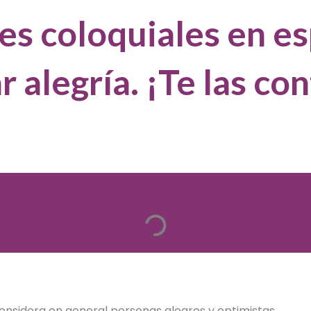
es coloquiales en es
r alegría. ¡Te las co
onsidera en general personas alegres y optimistas.