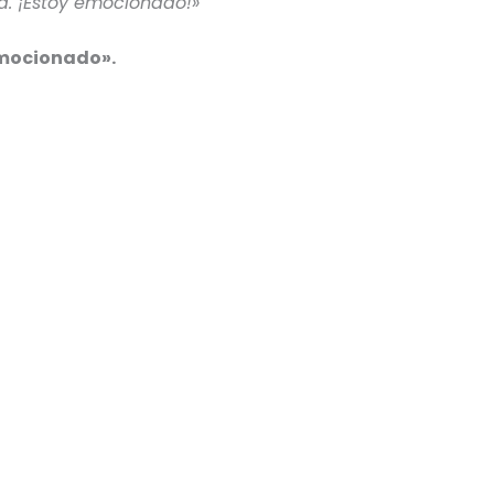
a. ¡Estoy emocionado!»
 emocionado».