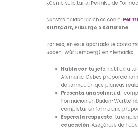
¿
Cómo solicitar el Permiso de Formac
Nuestra colaboración es con el
Permi
Stuttgart, Friburgo
o Karlsruhe
.
Por eso, en este apartado te contamo
Baden-Württemberg)
en Alemania:
Habla con tu jefe
: notifica a 
Alemania
. Debes proporcionar d
de formación que planeas realiz
Presenta una solicitud
: compl
Formación en Baden-Württem
completar un formulario propo
Espera la respuesta
: tu emple
educación
. Asegúrate de hacer