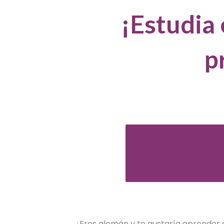
¡Estudia 
p
¿Eres alemán y te gustaría aprender e