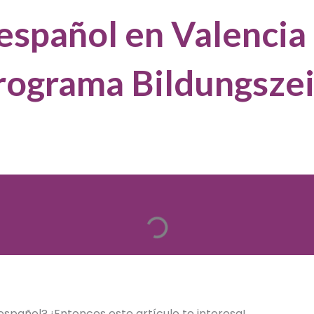
español en Valencia 
rograma Bildungszei
spañol? ¡Entonces este artículo te interesa!