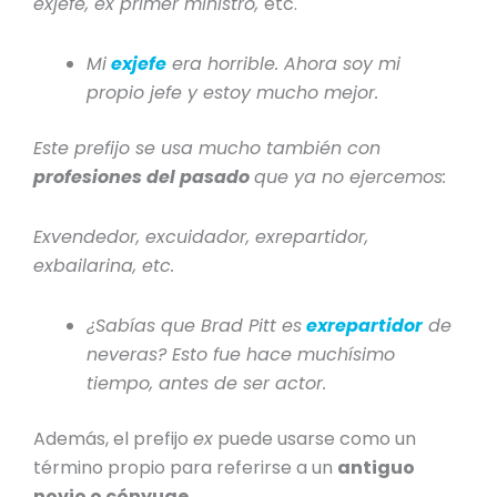
exjefe, ex primer ministro,
etc.
Mi
exjefe
era horrible. Ahora soy mi
propio jefe y estoy mucho mejor.
Este prefijo se usa mucho también con
profesiones del pasado
que ya no ejercemos:
Exvendedor, excuidador, exrepartidor,
exbailarina, etc.
¿Sabías que Brad Pitt es
exrepartidor
de
neveras? Esto fue hace muchísimo
tiempo, antes de ser actor.
Además, el prefijo
ex
puede usarse como un
término propio para referirse a un
antiguo
novio o cónyuge
.