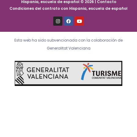
Hispania, escuela de español © 2026 | Contacto
Condiciones del contrato con Hispania, escuela de español
I
F
Y
n
a
o
s
c
u
t
e
t
a
b
u
Esta web ha sido subvencionada con la colaboración de
g
o
b
r
o
e
Generalitat Valenciana
a
k
m