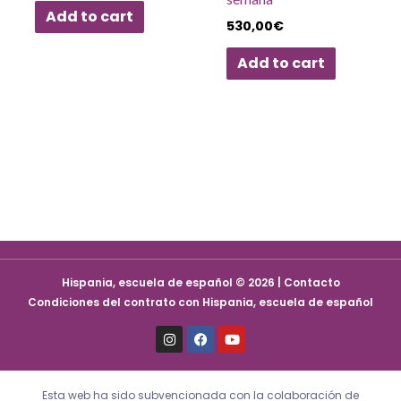
Add to cart
530,00
€
Add to cart
Hispania, escuela de español © 2026 | Contacto
Condiciones del contrato con Hispania, escuela de español
I
F
Y
n
a
o
s
c
u
t
e
t
a
b
u
Esta web ha sido subvencionada con la colaboración de
g
o
b