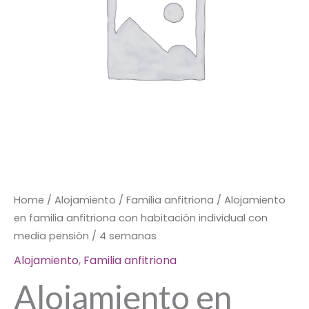
individual
con
media
pensión
/
4
semanas
quantity
Home
/
Alojamiento
/
Familia anfitriona
/ Alojamiento
en familia anfitriona con habitación individual con
media pensión / 4 semanas
Alojamiento
,
Familia anfitriona
Alojamiento en