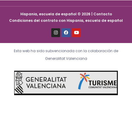
Hispania, escuela de español © 2026 | Contacto
Condiciones del contrato con Hispania, escuela de español
I
F
Y
n
a
o
s
c
u
t
e
t
a
b
u
Esta web ha sido subvencionada con la colaboración de
g
o
b
r
o
e
Generalitat Valenciana
a
k
m