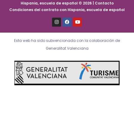
Hispania, escuela de español © 2026 | Contacto
Condiciones del contrato con Hispania, escuela de español
I
F
Y
n
a
o
s
c
u
t
e
t
a
b
u
Esta web ha sido subvencionada con la colaboración de
g
o
b
r
o
e
Generalitat Valenciana
a
k
m