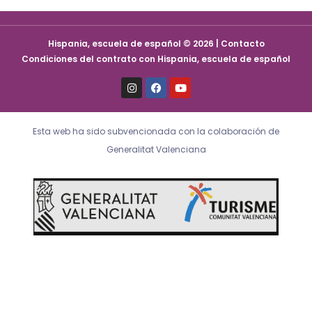
Hispania, escuela de español © 2026 | Contacto
Condiciones del contrato con Hispania, escuela de español
I
F
Y
n
a
o
s
c
u
t
e
t
a
b
u
Esta web ha sido subvencionada con la colaboración de
g
o
b
r
o
e
Generalitat Valenciana
a
k
m