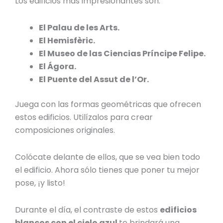
Los edificios más impresionantes son:
El Palau de les Arts.
El Hemisfèric.
El Museo de las Ciencias Príncipe Felipe.
El Ágora.
El Puente del Assut de l’Or.
Juega con las formas geométricas que ofrecen
estos edificios. Utilízalos para crear
composiciones originales.
Colócate delante de ellos, que se vea bien todo
el edificio. Ahora sólo tienes que poner tu mejor
pose, ¡y listo!
Durante el día, el contraste de estos
edificios
blancos con el cielo azul
te brindará una