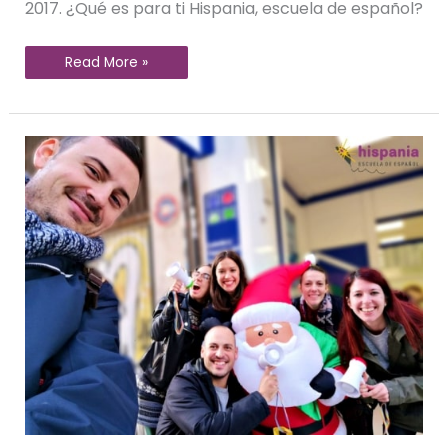
2017. ¿Qué es para ti Hispania, escuela de español?
Read More »
¿Qué
podemos
hacer
estas
navidades
en
Valencia?