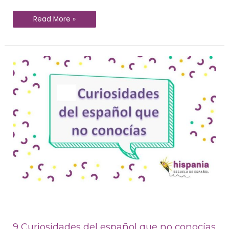
Read More »
9
Curiosidades
del
español
que
no
conocías
9 Curiosidades del español que no conocías