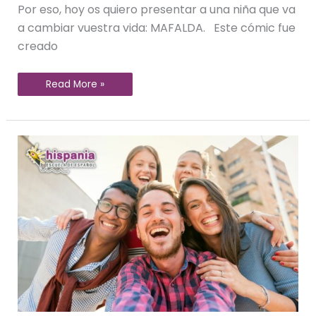
Por eso, hoy os quiero presentar a una niña que va
a cambiar vuestra vida: MAFALDA. Este cómic fue
creado
Read More »
Las
frases
más
divertidas
del
español