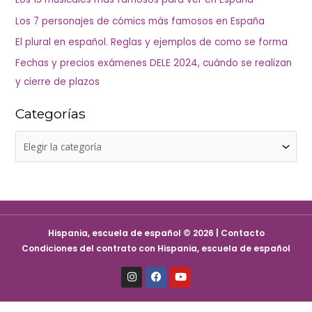
p
í
Los 7 personajes de cómics más famosos en España
o
a
El plural en español. Reglas y ejemplos de como se forma
r
s
Fechas y precios exámenes DELE 2024, cuándo se realizan
:
y cierre de plazos
Categorías
Hispania, escuela de español © 2026 | Contacto
Condiciones del contrato con Hispania, escuela de español
I
F
Y
n
a
o
s
c
u
t
e
t