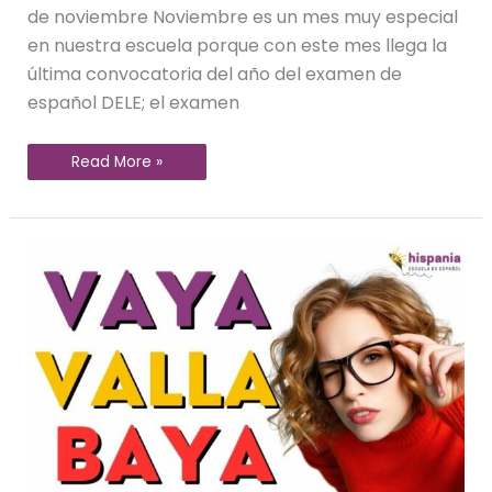
de noviembre Noviembre es un mes muy especial
en nuestra escuela porque con este mes llega la
última convocatoria del año del examen de
español DELE; el examen
Read More »
Vaya,
valla
o
baya
¿sabes
diferenciarlas?