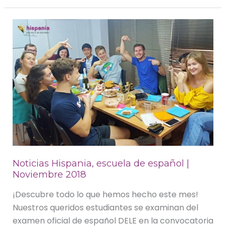
Noticias
Hispania,
escuela
de
español
|
Noviembre
2018
Noticias Hispania, escuela de español |
Noviembre 2018
¡Descubre todo lo que hemos hecho este mes!
Nuestros queridos estudiantes se examinan del
examen oficial de español DELE en la convocatoria