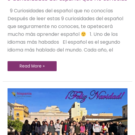
9 Curiosidades del español que no conocías
Después de leer estas 9 curiosidades del español
que seguramente no conoces, te apetecerá
mucho más aprender español
1. Uno de los
idiomas más habados El español es el segundo
idioma más hablado del mundo. Cada año, el
Read More »
Noticias
Hispania,
escuela
de
español
|
Diciembre
2018