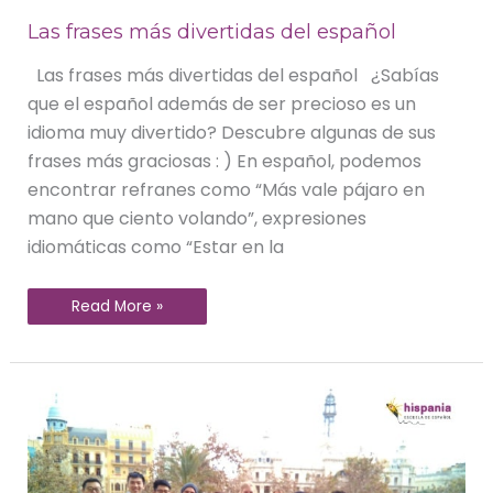
Las frases más divertidas del español
Las frases más divertidas del español ¿Sabías
que el español además de ser precioso es un
idioma muy divertido? Descubre algunas de sus
frases más graciosas : ) En español, podemos
encontrar refranes como “Más vale pájaro en
mano que ciento volando”, expresiones
idiomáticas como “Estar en la
Read More »
Noticias
Hispania,
escuela
de
español
|
Enero
2019