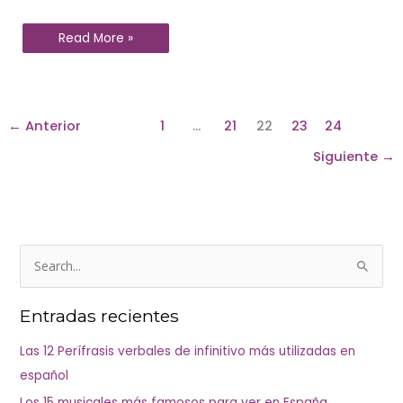
Read More »
←
Anterior
1
…
21
22
23
24
Siguiente
→
C
B
a
u
t
Entradas recientes
s
e
c
Las 12 Perífrasis verbales de infinitivo más utilizadas en
g
a
español
o
r
r
Los 15 musicales más famosos para ver en España