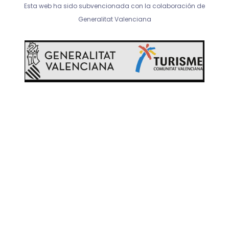
a
b
u
Esta web ha sido subvencionada con la colaboración de
g
o
b
r
o
e
Generalitat Valenciana
a
k
m