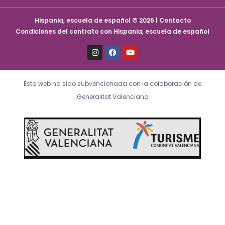
Hispania, escuela de español © 2026 | Contacto
Condiciones del contrato con Hispania, escuela de español
I
F
Y
n
a
o
s
c
u
t
e
t
a
b
u
Esta web ha sido subvencionada con la colaboración de
g
o
b
r
o
e
Generalitat Valenciana
a
k
m