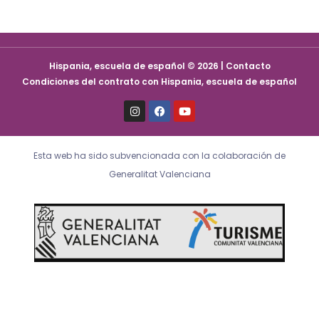
Hispania, escuela de español © 2026 | Contacto
Condiciones del contrato con Hispania, escuela de español
I
F
Y
n
a
o
s
c
u
t
e
t
a
b
u
Esta web ha sido subvencionada con la colaboración de
g
o
b
r
o
e
Generalitat Valenciana
a
k
m