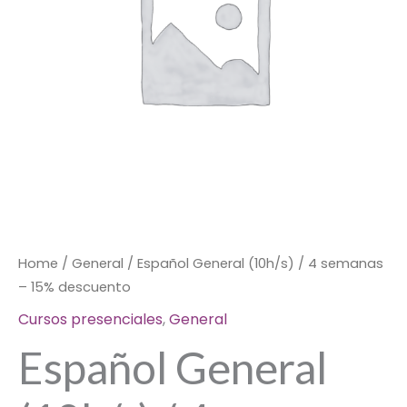
-
15%
descuento
quantity
Home
/
General
/ Español General (10h/s) / 4 semanas
– 15% descuento
Cursos presenciales
,
General
Español General