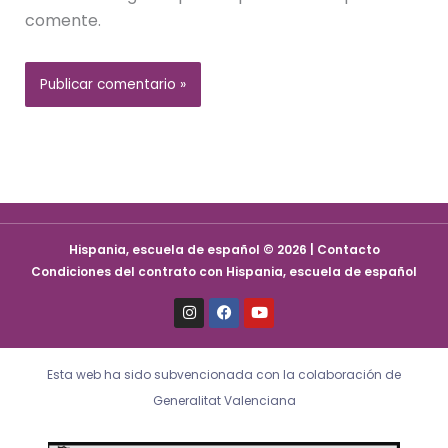
comente.
Hispania, escuela de español © 2026 | Contacto
Condiciones del contrato con Hispania, escuela de español
I
F
Y
n
a
o
s
c
u
t
e
t
a
b
u
Esta web ha sido subvencionada con la colaboración de
g
o
b
r
o
e
Generalitat Valenciana
a
k
m