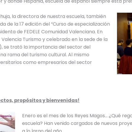
or y donde Hispania, escuela de español siempre está pre
uja, la directora de nuestra escuela, también
 de la 17 edición del “Curso de especialización
sidenta de FEDELE Comunidad Valenciana. En
Valencia Turismo y celebrado en la sede de la
 se trató la importancia del sector del
na rama del turismo cultural. Al mismo
versitarios como empresarios del sector
ctos, propósitos y bienvenidas!
Enero es el mes de los Reyes Magos… ¿Qué rega
escuela? Han venido cargados de nuevos proye
a lo largo del año.