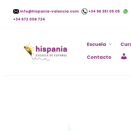
Ir
info@hispania-valencia.com
+34 96 351 05 05
al
+34 672 006 724
contenido
Escuela
Cur
Contacto