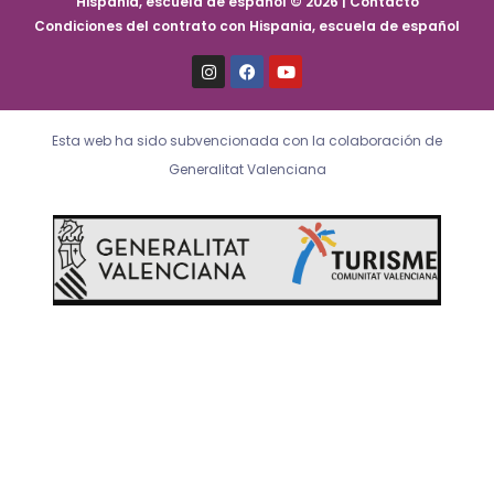
Hispania, escuela de español © 2026 | Contacto
Condiciones del contrato con Hispania, escuela de español
I
F
Y
n
a
o
s
c
u
t
e
t
a
b
u
Esta web ha sido subvencionada con la colaboración de
g
o
b
r
o
e
Generalitat Valenciana
a
k
m