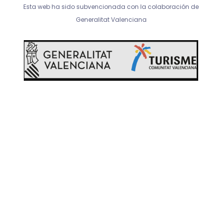
a
b
u
Esta web ha sido subvencionada con la colaboración de
g
o
b
r
o
e
Generalitat Valenciana
a
k
m