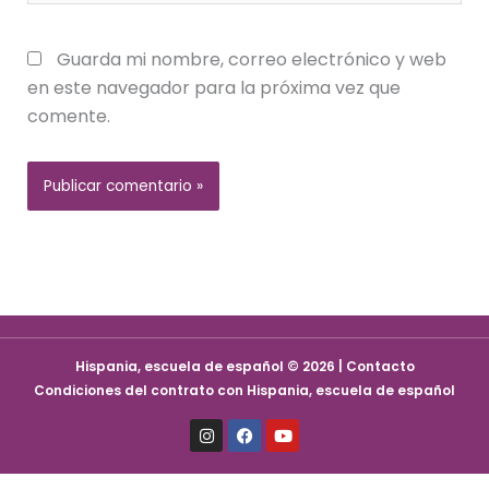
Guarda mi nombre, correo electrónico y web
en este navegador para la próxima vez que
comente.
Hispania, escuela de español © 2026 | Contacto
Condiciones del contrato con Hispania, escuela de español
I
F
Y
n
a
o
s
c
u
t
e
t