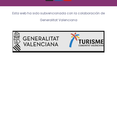
s
c
u
t
e
t
a
b
u
Esta web ha sido subvencionada con la colaboración de
g
o
b
r
o
e
Generalitat Valenciana
a
k
m