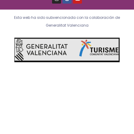
n
a
o
s
c
u
t
e
t
a
b
u
Esta web ha sido subvencionada con la colaboración de
g
o
b
r
o
e
Generalitat Valenciana
a
k
m