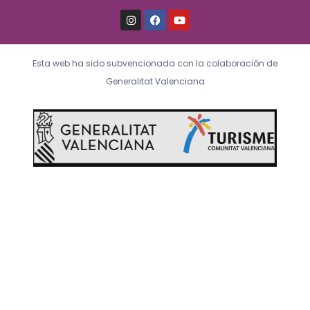
I
F
Y
n
a
o
s
c
u
t
e
t
a
b
u
Esta web ha sido subvencionada con la colaboración de
g
o
b
r
o
e
Generalitat Valenciana
a
k
m