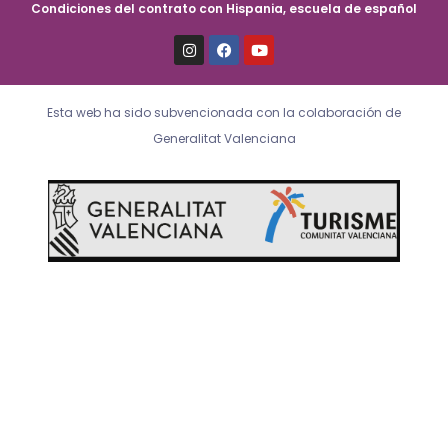
Condiciones del contrato con Hispania, escuela de español
I
F
Y
n
a
o
s
c
u
t
e
t
a
b
u
Esta web ha sido subvencionada con la colaboración de
g
o
b
r
o
e
Generalitat Valenciana
a
k
m