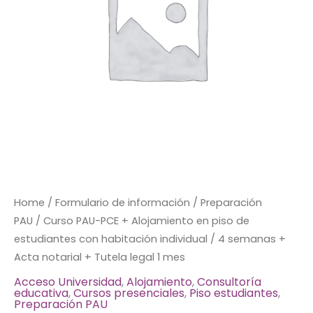
piso
de
estudiantes
con
habitación
individual
/
4
semanas
+
Acta
notarial
Home
/
Formulario de información
/
Preparación
+
PAU
/ Curso PAU-PCE + Alojamiento en piso de
Tutela
estudiantes con habitación individual / 4 semanas +
legal
Acta notarial + Tutela legal 1 mes
1
Acceso Universidad
,
Alojamiento
,
Consultoría
educativa
,
Cursos presenciales
,
Piso estudiantes
,
mes
Preparación PAU
quantity