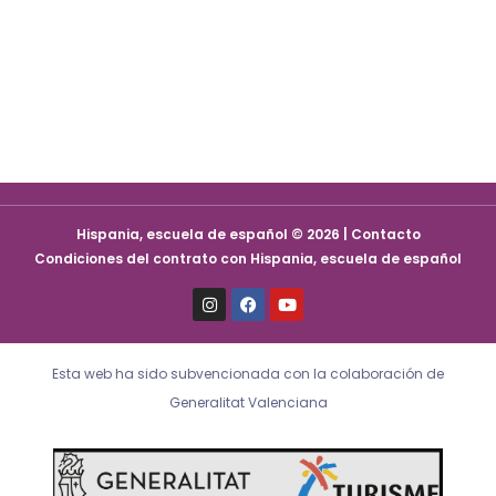
Hispania, escuela de español © 2026 | Contacto
Condiciones del contrato con Hispania, escuela de español
I
F
Y
n
a
o
s
c
u
t
e
t
a
b
u
Esta web ha sido subvencionada con la colaboración de
g
o
b
r
o
e
Generalitat Valenciana
a
k
m