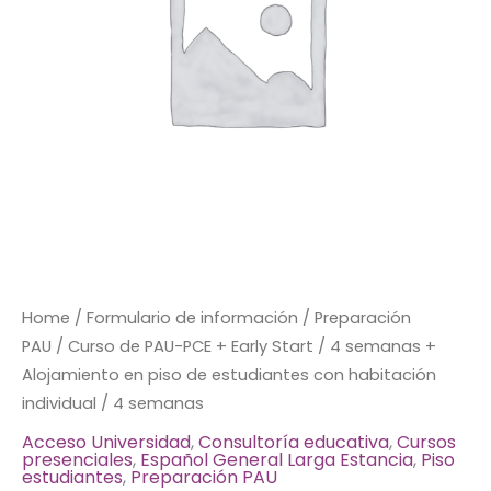
Start
/
4
semanas
+
Alojamiento
en
piso
de
estudiantes
con
habitación
Home
/
Formulario de información
/
Preparación
individual
PAU
/ Curso de PAU-PCE + Early Start / 4 semanas +
/
Alojamiento en piso de estudiantes con habitación
4
individual / 4 semanas
semanas
Acceso Universidad
,
Consultoría educativa
,
Cursos
presenciales
,
Español General Larga Estancia
,
Piso
quantity
estudiantes
,
Preparación PAU