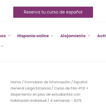
Reserva tu curso de español
sos
Hispania online
Alojamiento
Act
Curso
Home
/
Formulario de información
/
Español
de
General Larga Estancia
/ Curso de PAU-PCE +
PAU-
Alojamiento en piso de estudiantes con
PCE
habitación individual / 4 semanas – ELITE