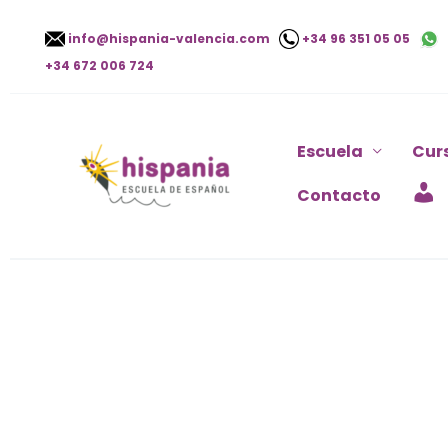
Ir
info@hispania-valencia.com
+34 96 351 05 05
al
+34 672 006 724
contenido
Escuela
Cur
Contacto