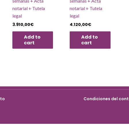
semanas + Acta
semanas + Acta
notarial + Tutela
notarial + Tutela
legal
legal
3.910,00
€
4.120,00
€
Add to
Add to
cart
cart
cto
Condiciones del cont