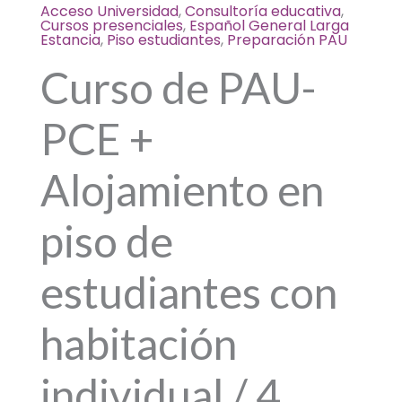
+
Acceso Universidad
,
Consultoría educativa
,
Alojamiento
Cursos presenciales
,
Español General Larga
Estancia
,
Piso estudiantes
,
Preparación PAU
en
piso
Curso de PAU-
de
estudiantes
PCE +
con
habitación
Alojamiento en
individual
/
piso de
4
semanas
estudiantes con
-
ELITE
habitación
quantity
individual / 4