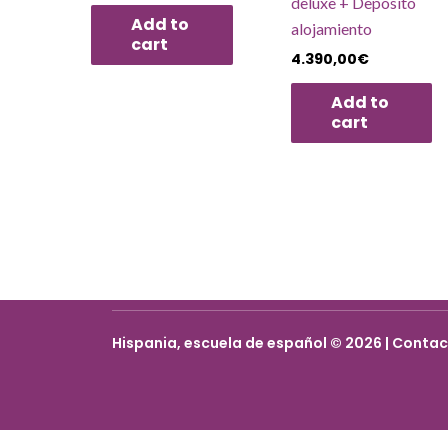
deluxe + Depósito
Add to
alojamiento
cart
4.390,00
€
Add to
cart
Hispania, escuela de español © 2026 | Conta