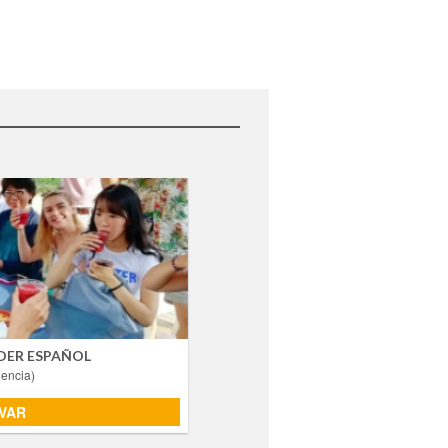
RÍA + APRENDER ESPAÑOL
Valencia)
HISPANIA - VALENCIA
Actividades
 los sabores más emblemáticos de
spañol en un ambiente relajado y
divertido? Te invitamos a participar en nuestro Taller Cultural de
NDER ESPAÑOL
alencia)
VAR
VAR