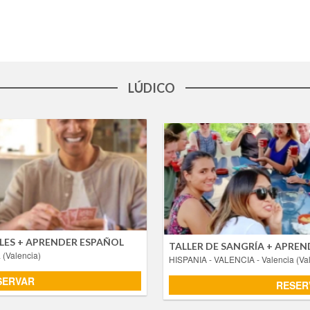
LÚDICO
AÑOLES + APRENDER ESPAÑOL
TALLER DE SANG
ia (Valencia)
HISPANIA - VALENCIA
- Valencia (
Actividades
ede aprender español jugando? En esta actividad
¿Te gustaría descubrir uno de
ares en España mientras practicas el
España mientras practicas e
idioma de forma natural. Mejorarás tu comprensión, vocabulario y
e cuenta, en un ambiente di ... [+ info]
Sangría, una experiencia única donde la lengua, la cultura y ... [+ info]
LES + APRENDER ESPAÑOL
TALLER DE SANGRÍA + APRE
a (Valencia)
HISPANIA - VALENCIA
- Valencia (V
SERVAR
RESER
SERVAR
RESER