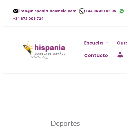
Ir
info@hispania-valencia.com
+34 96 351 05 05
al
+34 672 006 724
contenido
Escuela
Cur
Contacto
Deportes