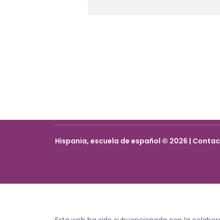
Hispania, escuela de español © 2026 | Conta
Esta web ha sido subvencionada con la colabor