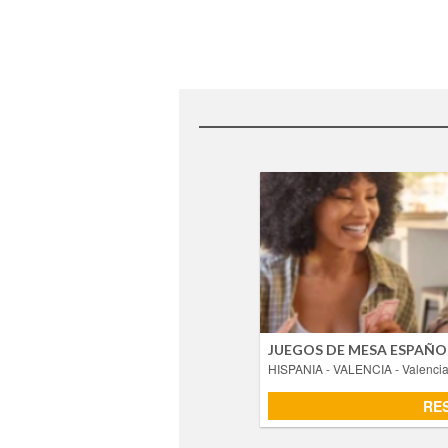
JUEGOS DE MESA ESP
- Valenc
¿Sabías que se pu
conocerás juegos de mesa popul
expresión oral sin dart
JUEGOS DE MESA ESPAÑO
HISPANIA - VALENCIA
- Valenci
RE
RE