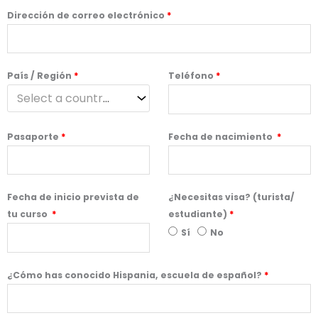
Dirección de correo electrónico
*
País / Región
*
Teléfono
*
Select a country / region… *
Pasaporte
*
Fecha de nacimiento
*
Fecha de inicio prevista de
¿Necesitas visa? (turista/
tu curso
*
estudiante)
*
Sí
No
¿Cómo has conocido Hispania, escuela de español?
*