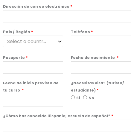
Dirección de correo electrónico
*
País / Región
*
Teléfono
*
Select a country / region… *
Pasaporte
*
Fecha de nacimiento
*
Fecha de inicio prevista de
¿Necesitas visa? (turista/
tu curso
*
estudiante)
*
Sí
No
¿Cómo has conocido Hispania, escuela de español?
*