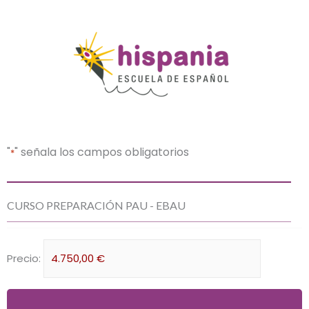
"
" señala los campos obligatorios
*
DD
DD
CURSO PREPARACIÓN PAU - EBAU
barra
barra
MM
MM
barra
barra
Preparación
Precio:
AAAA
AAAA
PAU:
EBAU
*