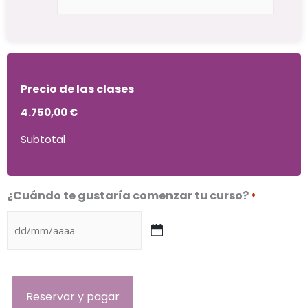
de
Español
General
Intensivo
Plus.
Precio de las clases
40
semanas
4.750,00 €
*
Subtotal
¿Cuándo te gustaría comenzar tu curso?
*