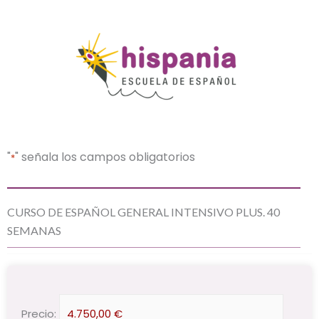
"
" señala los campos obligatorios
*
DD
CURSO DE ESPAÑOL GENERAL INTENSIVO PLUS. 40
barra
SEMANAS
MM
barra
AAAA
Curso
Precio: