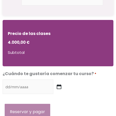
de
Español
General
Intensivo
Plus.
Precio de las clases
30
semanas
4.000,00 €
*
Subtotal
¿Cuándo te gustaría comenzar tu curso?
*