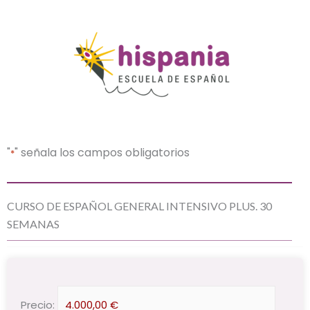
"
" señala los campos obligatorios
*
DD
CURSO DE ESPAÑOL GENERAL INTENSIVO PLUS. 30
barra
SEMANAS
MM
barra
AAAA
Curso
Precio: