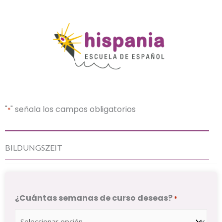
"
" señala los campos obligatorios
*
DD
BILDUNGSZEIT
barra
MM
barra
AAAA
¿Cuántas semanas de curso deseas?
*